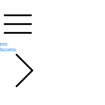
iamo
 facciamo