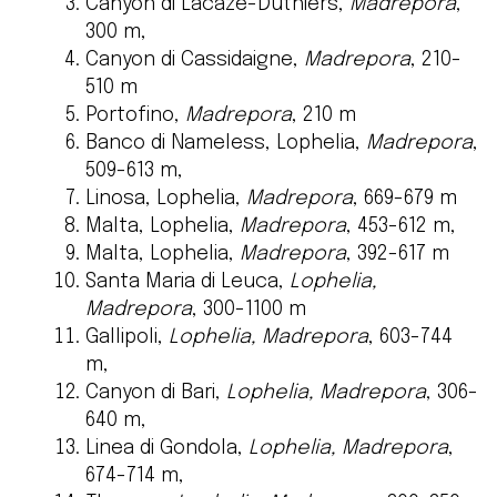
Canyon di Lacaze-Duthiers,
Madrepora
,
300 m,
Canyon di Cassidaigne,
Madrepora
, 210-
510 m
Portofino,
Madrepora
, 210 m
Banco di Nameless, Lophelia,
Madrepora
,
509-613 m,
Linosa, Lophelia,
Madrepora
, 669-679 m
Malta, Lophelia,
Madrepora
, 453-612 m,
Malta, Lophelia,
Madrepora
, 392-617 m
Santa Maria di Leuca,
Lophelia,
Madrepora
, 300-1100 m
Gallipoli,
Lophelia, Madrepora
, 603-744
m,
Canyon di Bari,
Lophelia, Madrepora
, 306-
640 m,
Linea di Gondola,
Lophelia, Madrepora
,
674-714 m,