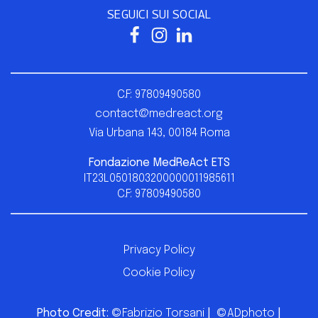
SEGUICI SUI SOCIAL
C.F: 97809490580
contact@medreact.org
Via Urbana 143, 00184 Roma
Fondazione
MedReAct ETS
IT23L0501803200000011985611
C.F: 97809490580
Privacy Policy
Cookie Policy
Photo Credit:
©Fabrizio Torsani
|
©ADphoto
|