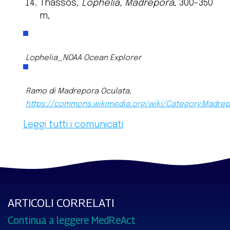
Thassos,
Lophelia, Madrepora
, 300-350
m,
Lophelia_NOAA Ocean Explorer
Ramo di Madrepora Oculata,
https://commons.wikimedia.org/wiki/Category:Madre
Leggi tutti i comunicati
ARTICOLI CORRELATI
Continua a leggere MedReAct