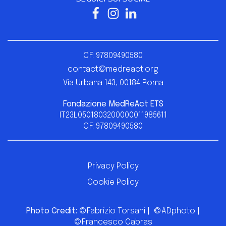
C.F: 97809490580
contact@medreact.org
Via Urbana 143, 00184 Roma
Fondazione
MedReAct ETS
IT23L0501803200000011985611
C.F: 97809490580
Privacy Policy
Cookie Policy
Photo Credit:
©Fabrizio Torsani
|
©ADphoto
|
©Francesco Cabras