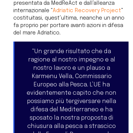
presentata da MedReAct e dall’alleanza
internazionale “
Adriatic Recovery Project
”
costituitasi, quest’ultima, neanche un anno
fa proprio per portare avanti azioni in difesa
del mare Adriatico.
“Un grande risultato che da
ragione al nostro impegno e al
nostro lavoro e un plauso a
Karmenu Vella, Commissario
Europeo alla Pesca. L’UE ha
evidentemente capito che non
possiamo più tergiversare nella
difesa del Mediterraneo e ha
sposato la nostra proposta di
chiusura alla pesca a strascico