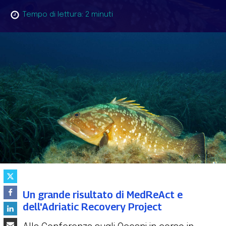
Tempo di lettura:
2
minuti
Un grande risultato di MedReAct e
dell'Adriatic Recovery Project