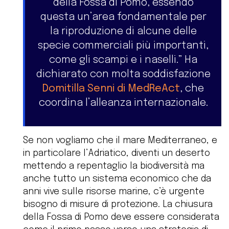
della Fossa di Pomo, essendo
questa un’area fondamentale per
la riproduzione di alcune delle
specie commerciali più importanti,
come gli scampi e i naselli.” Ha
dichiarato con molta soddisfazione
Domitilla Senni di MedReAct
, che
coordina l’alleanza internazionale.
Se non vogliamo che il mare Mediterraneo, e
in particolare l’Adriatico, diventi un deserto
mettendo a repentaglio la biodiversità ma
anche tutto un sistema economico che da
anni vive sulle risorse marine, c’è urgente
bisogno di misure di protezione. La chiusura
della Fossa di Pomo deve essere considerata