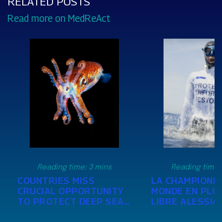
RELATED POSTS
Read more on MedReAct
Reading time:
3
mins
Reading time:
COUNTRIES MISS
LA CHAMPIONN
CRUCIAL OPPORTUNITY
MONDE EN PLO
TO PROTECT DEEP SEA
LIBRE ALESSIA
LIFE FROM DESTRUCTIVE
S’IMMERGE EN 