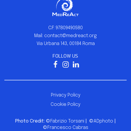
C.F: 97809490580
Mail: contact@medreact.org
Via Urbana 143, 00184 Roma
FOLLOW US
Privacy Policy
Cookie Policy
Photo Credit:
©Fabrizio Torsani
|
©ADphoto
|
©Francesco Cabras