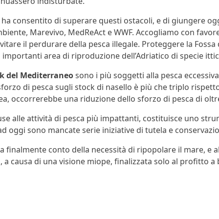
tinuassero indisturbate.
ha consentito di superare questi ostacoli, e di giungere oggi
ambiente, Marevivo, MedReAct e WWF. Accogliamo con favore l
evitare il perdurare della pesca illegale. Proteggere la Fos
 importanti area di riproduzione dell’Adriatico di specie itt
k del Mediterraneo
sono i più soggetti alla pesca eccessiva 
orzo di pesca sugli stock di nasello è più che triplo rispetto 
, occorrerebbe una riduzione dello sforzo di pesca di oltre i
iuse alle attività di pesca più impattanti, costituisce uno s
ad oggi sono mancate serie iniziative di tutela e conservazi
nda finalmente conto della necessità di ripopolare il mare, e
 causa di una visione miope, finalizzata solo al profitto a