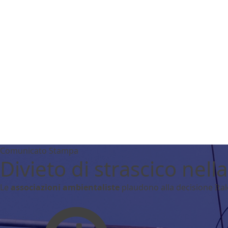
Comunicato
Stampa
Divieto di strascico nel
Le
associazioni ambientaliste
plaudono alla decisione Ital