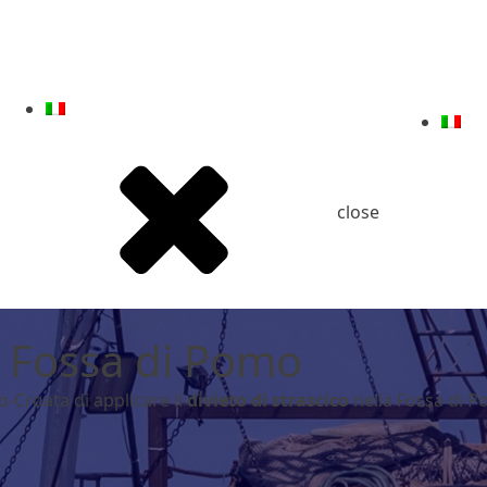
close
la Fossa di Pomo
o-Croata di applicare il
divieto di strascico
nella Fossa di P