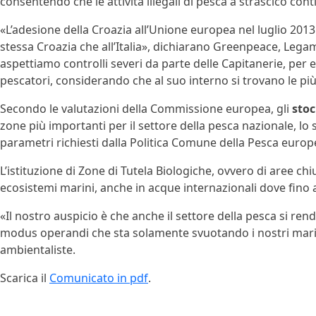
consentendo che le attività illegali di pesca a strascico con
«L’adesione della Croazia all’Unione europea nel luglio 2013 
stessa Croazia che all’Italia», dichiarano Greenpeace, Leg
aspettiamo controlli severi da parte delle Capitanerie, per 
pescatori, considerando che al suo interno si trovano le più
Secondo le valutazioni della Commissione europea, gli
stoc
zone più importanti per il settore della pesca nazionale, lo sf
parametri richiesti dalla Politica Comune della Pesca europea
L’istituzione di Zone di Tutela Biologiche, ovvero di aree ch
ecosistemi marini, anche in acque internazionali dove fino 
«Il nostro auspicio è che anche il settore della pesca si re
modus operandi che sta solamente svuotando i nostri mari, a
ambientaliste.
Scarica il
Comunicato in pdf
.