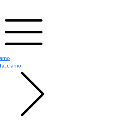
iamo
 facciamo