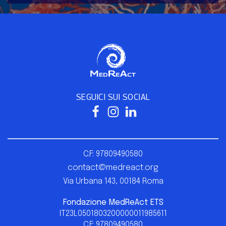
SEGUICI SUI SOCIAL
C.F: 97809490580
contact@medreact.org
Via Urbana 143, 00184 Roma
Fondazione
MedReAct ETS
IT23L0501803200000011985611
C.F: 97809490580