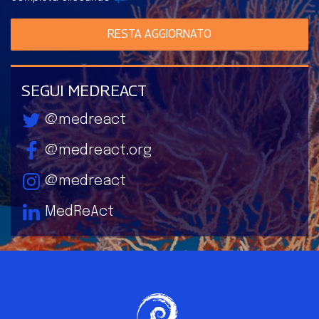
RESTA AGGIORNATO
SEGUI MEDREACT
@medreact
@medreact.org
@medreact
MedReAct